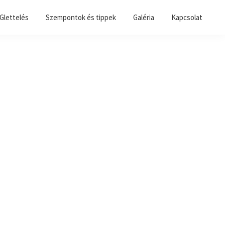
 Glettelés
Szempontok és tippek
Galéria
Kapcsolat