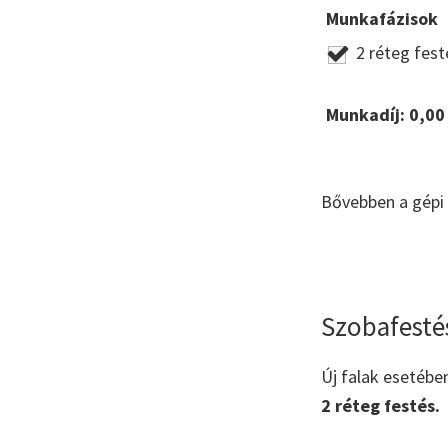
Munkafázisok
2 réteg fest
Munkadíj:
0,00
Bővebben a gépi 
Szobafesté
Új falak esetébe
2 réteg festés.