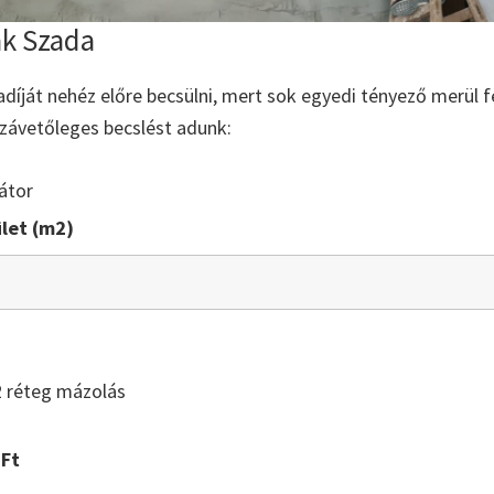
ak Szada
íját nehéz előre becsülni, mert sok egyedi tényező merül fe
zzávetőleges becslést adunk:
átor
let (m2)
2 réteg mázolás
Ft