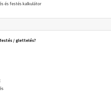
lés és festés kalkulátor
festés / glettelés?
t
és