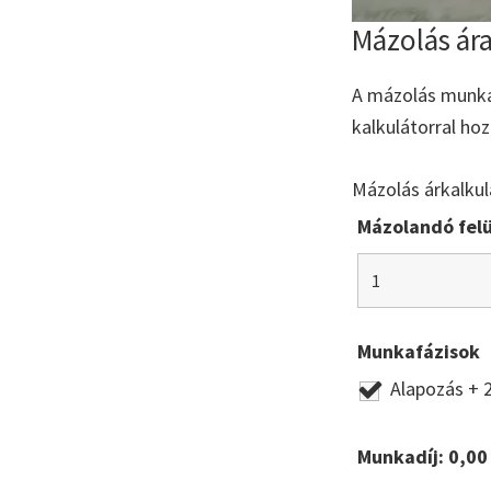
Mázolás ár
A mázolás munkad
kalkulátorral ho
Mázolás árkalkul
Mázolandó felü
Munkafázisok
Alapozás + 
Munkadíj:
0,00