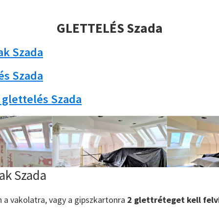
GLETTELÉS Szada
rak Szada
lés Szada
 glettelés Szada
rak Szada
n a vakolatra, vagy a gipszkartonra
2 glettréteget kell felv