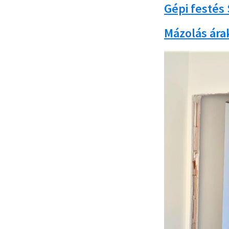
Gépi festés
Mázolás ára