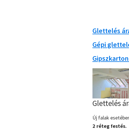
Glettelés á
Gépi glette
Gipszkarton
Glettelés á
Új falak esetébe
2 réteg festés.