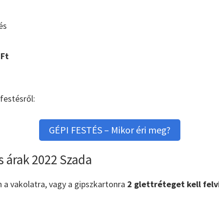
és
Ft
festésről:
GÉPI FESTÉS – Mikor éri meg?
s árak 2022 Szada
n a vakolatra, vagy a gipszkartonra
2 glettréteget kell felv