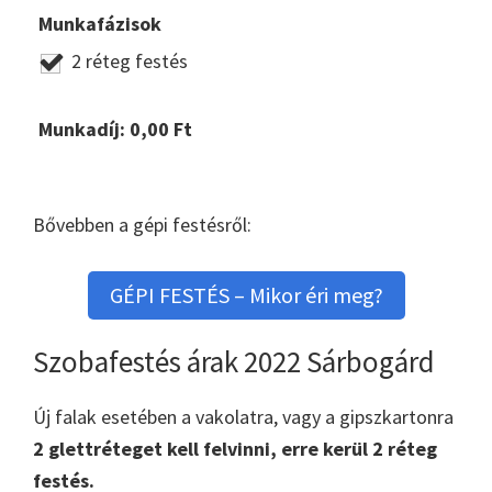
Munkafázisok
2 réteg festés
Munkadíj:
0,00
Ft
Bővebben a gépi festésről:
GÉPI FESTÉS – Mikor éri meg?
Szobafestés árak 2022 Sárbogárd
Új falak esetében a vakolatra, vagy a gipszkartonra
2 glettréteget kell felvinni, erre kerül 2 réteg
festés.