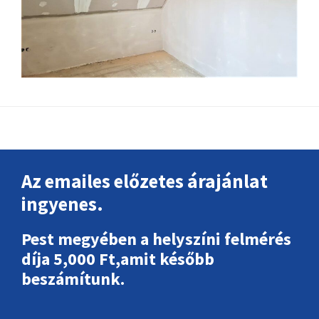
Footer
Az emailes előzetes árajánlat
ingyenes.
Pest megyében a helyszíni felmérés
díja 5,000 Ft,amit később
beszámítunk.