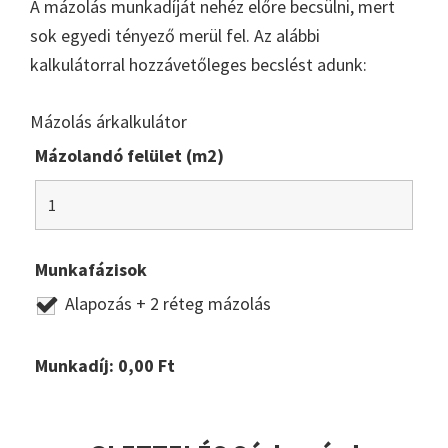
A mázolás munkadíját nehéz előre becsülni, mert
sok egyedi tényező merül fel. Az alábbi
kalkulátorral hozzávetőleges becslést adunk:
Mázolás árkalkulátor
Mázolandó felület (m2)
Munkafázisok
Alapozás + 2 réteg mázolás
Munkadíj:
0,00
Ft