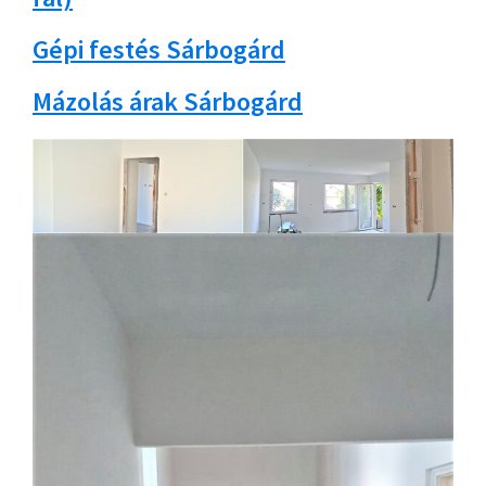
Gépi festés Sárbogárd
Mázolás árak Sárbogárd