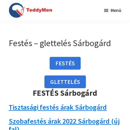
Skip
Ugrás
Menü
to
a
TeddyMen
main
lábléchez
Festés
content
Budapesten
és
Festés – glettelés Sárbogárd
Pest
megyében
FESTÉS
GLETTELÉS
FESTÉS Sárbogárd
Tisztasági festés árak Sárbogárd
Szobafestés árak 2022 Sárbogárd (új
fal)