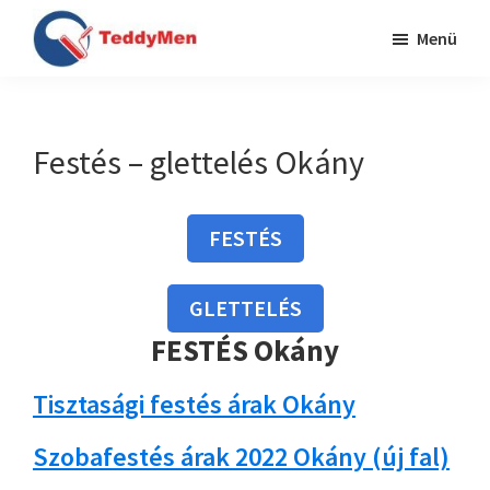
Skip
Ugrás
Menü
to
a
TeddyMen
main
lábléchez
Festés
content
Budapesten
és
Festés – glettelés Okány
Pest
megyében
FESTÉS
GLETTELÉS
FESTÉS Okány
Tisztasági festés árak Okány
Szobafestés árak 2022 Okány (új fal)