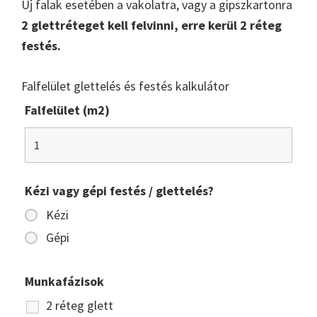
Új falak esetében a vakolatra, vagy a gipszkartonra
2 glettréteget kell felvinni, erre kerül 2 réteg
festés.
Falfelület glettelés és festés kalkulátor
Falfelület (m2)
Kézi vagy gépi festés / glettelés?
Kézi
Gépi
Munkafázisok
2 réteg glett