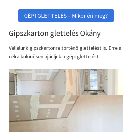
GÉPI GLETTELÉS – Mikor éri meg?
Gipszkarton glettelés Okány
Vállalunk gipszkartonra történő glettelést is. Erre a
célra különösen ajánljuk a gépi glettelést.