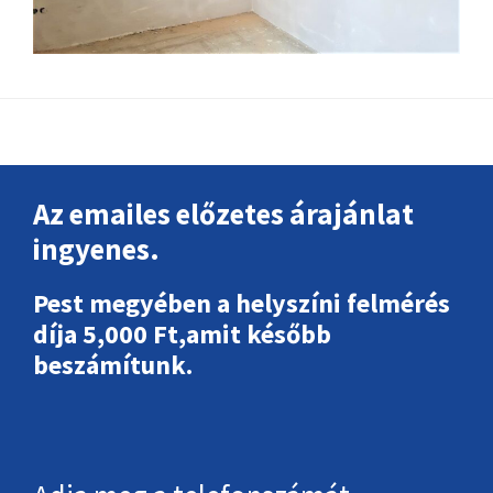
Footer
Az emailes előzetes árajánlat
ingyenes.
Pest megyében a helyszíni felmérés
díja 5,000 Ft,amit később
beszámítunk.