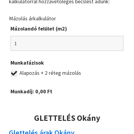
kalkulátorral hozzávetőleges becslést adunk:
Mázolás árkalkulátor
Mázolandó felület (m2)
Munkafázisok
Alapozás + 2 réteg mázolás
Munkadíj:
0,00
Ft
GLETTELÉS Okány
Glettelés árak Okány