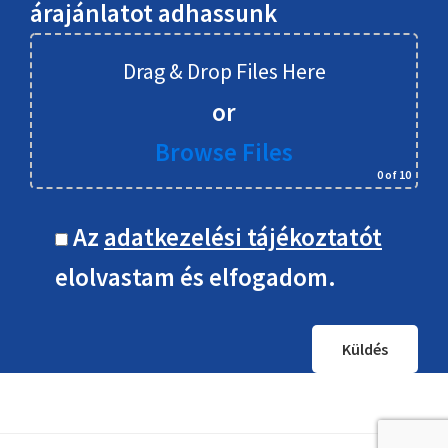
árajánlatot adhassunk
Drag & Drop Files Here
or
Browse Files
0
of 10
Az
adatkezelési tájékoztatót
elolvastam és elfogadom.