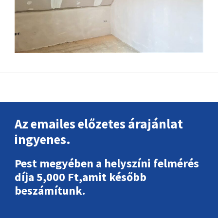
Footer
Az emailes előzetes árajánlat
ingyenes.
Pest megyében a helyszíni felmérés
díja 5,000 Ft,amit később
beszámítunk.