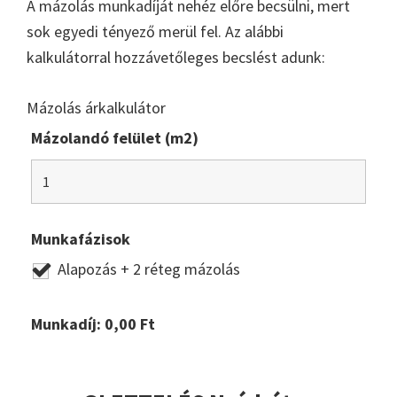
A mázolás munkadíját nehéz előre becsülni, mert
sok egyedi tényező merül fel. Az alábbi
kalkulátorral hozzávetőleges becslést adunk:
Mázolás árkalkulátor
Mázolandó felület (m2)
Munkafázisok
Alapozás + 2 réteg mázolás
Munkadíj:
0,00
Ft