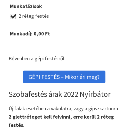
Munkafázisok
2 réteg festés
Munkadíj:
0,00
Ft
Bővebben a gépi festésről:
GÉPI FESTÉS – Mikor éri meg?
Szobafestés árak 2022 Nyírbátor
Új falak esetében a vakolatra, vagy a gipszkartonra
2 glettréteget kell felvinni, erre kerül 2 réteg
festés.