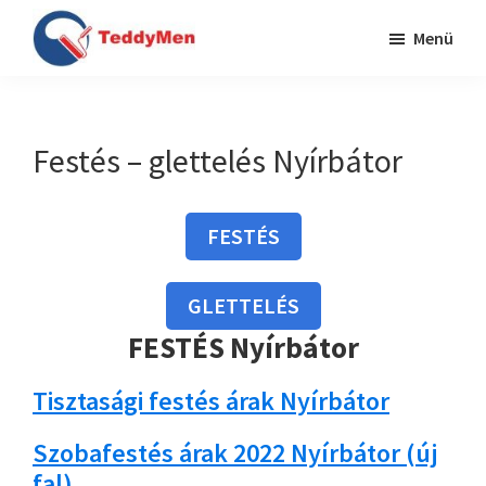
Skip
Ugrás
Menü
to
a
TeddyMen
main
lábléchez
Festés
content
Budapesten
és
Festés – glettelés Nyírbátor
Pest
megyében
FESTÉS
GLETTELÉS
FESTÉS Nyírbátor
Tisztasági festés árak Nyírbátor
Szobafestés árak 2022 Nyírbátor (új
fal)