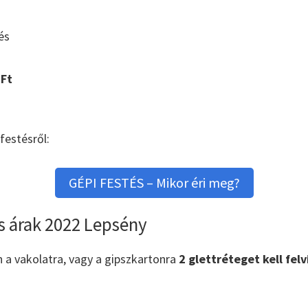
és
Ft
festésről:
GÉPI FESTÉS – Mikor éri meg?
s árak 2022 Lepsény
n a vakolatra, vagy a gipszkartonra
2 glettréteget kell felv