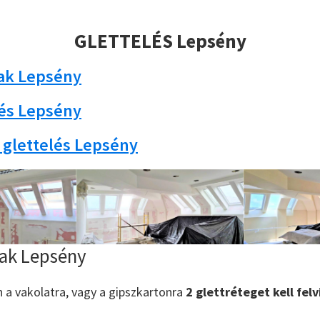
GLETTELÉS Lepsény
rak Lepsény
lés Lepsény
 glettelés Lepsény
rak Lepsény
n a vakolatra, vagy a gipszkartonra
2 glettréteget kell felv