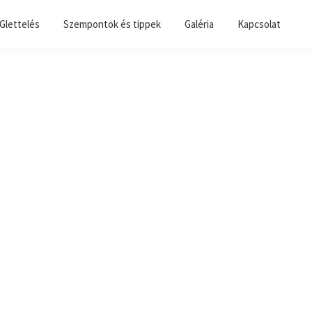
 Glettelés
Szempontok és tippek
Galéria
Kapcsolat