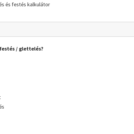
lés és festés kalkulátor
festés / glettelés?
t
és