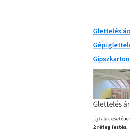
Glettelés á
Gépi glette
Gipszkarton
Glettelés á
Új falak esetébe
2 réteg festés.