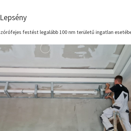
 Lepsény
zórófejes festést legalább 100 nm területű ingatlan esetébe