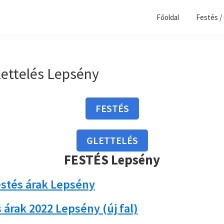
Főoldal
Festés /
lettelés Lepsény
FESTÉS
GLETTELÉS
FESTÉS Lepsény
estés árak Lepsény
 árak 2022 Lepsény (új fal)