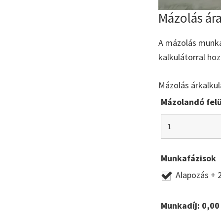
Mázolás ár
A mázolás munkad
kalkulátorral ho
Mázolás árkalkul
Mázolandó felü
Munkafázisok
Alapozás + 
Munkadíj:
0,00