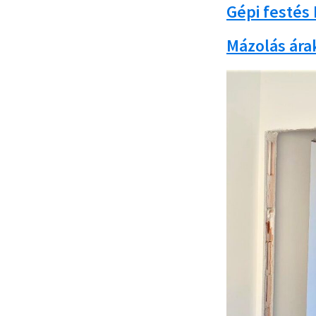
Gépi festés
Mázolás ára