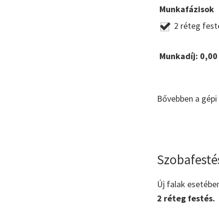
Munkafázisok
2 réteg fest
Munkadíj:
0,00
Bővebben a gépi 
Szobafesté
Új falak esetébe
2 réteg festés.