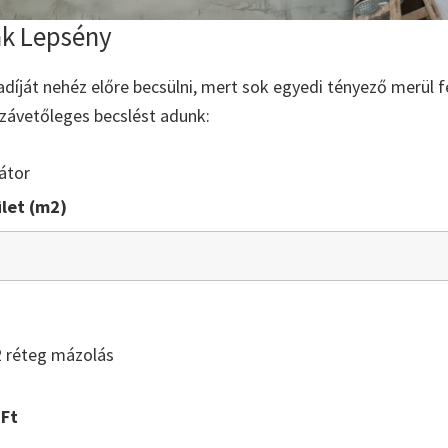
ak Lepsény
íját nehéz előre becsülni, mert sok egyedi tényező merül fe
zzávetőleges becslést adunk:
átor
let (m2)
2 réteg mázolás
Ft