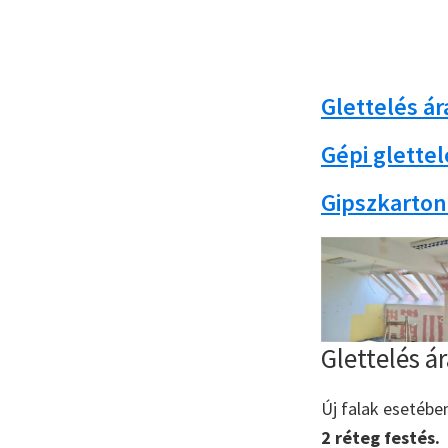
Glettelés ár
Gépi glettel
Gipszkarton 
Glettelés ár
Új falak esetébe
2 réteg festés.