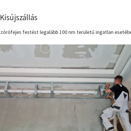
 Kisújszállás
zórófejes festést legalább 100 nm területű ingatlan esetébe