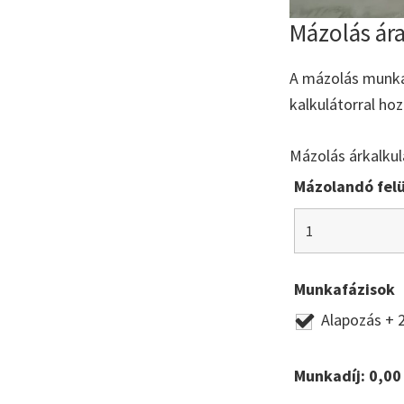
Mázolás ára
A mázolás munkad
kalkulátorral ho
Mázolás árkalkul
Mázolandó felü
Munkafázisok
Alapozás + 
Munkadíj:
0,00