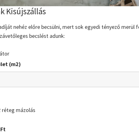
k Kisújszállás
íját nehéz előre becsülni, mert sok egyedi tényező merül fe
zzávetőleges becslést adunk:
átor
let (m2)
2 réteg mázolás
Ft