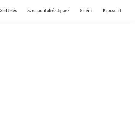
 Glettelés
Szempontok és tippek
Galéria
Kapcsolat