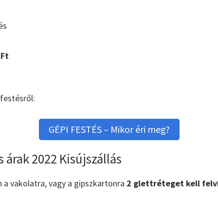
és
Ft
festésről:
GÉPI FESTÉS – Mikor éri meg?
 árak 2022 Kisújszállás
n a vakolatra, vagy a gipszkartonra
2 glettréteget kell felv