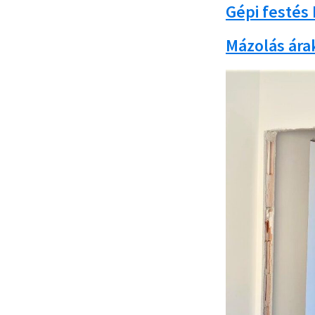
Gépi festés 
Mázolás árak