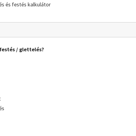
lés és festés kalkulátor
festés / glettelés?
t
és