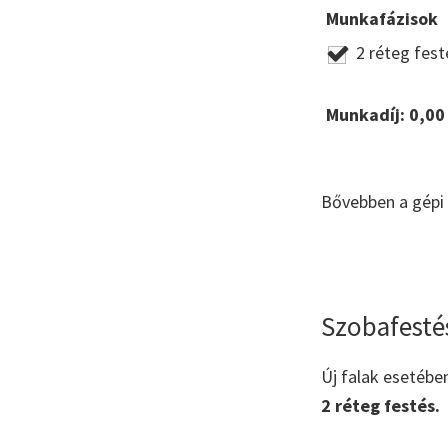
Munkafázisok
2 réteg fest
Munkadíj:
0,00
Bővebben a gépi 
Szobafestés
Új falak esetébe
2 réteg festés.