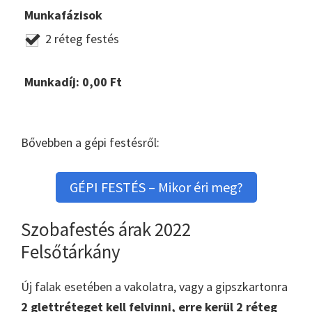
Munkafázisok
2 réteg festés
Munkadíj:
0,00
Ft
Bővebben a gépi festésről:
GÉPI FESTÉS – Mikor éri meg?
Szobafestés árak 2022
Felsőtárkány
Új falak esetében a vakolatra, vagy a gipszkartonra
2 glettréteget kell felvinni, erre kerül 2 réteg