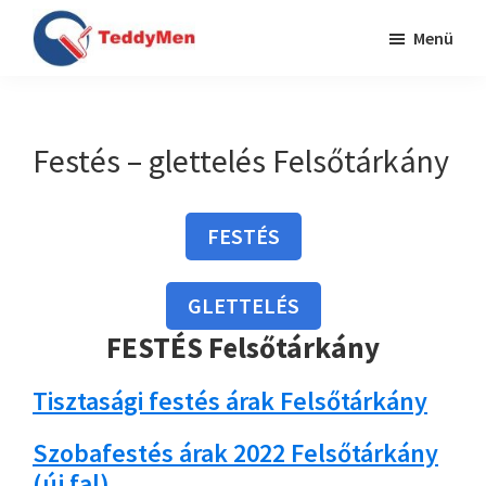
Skip
Ugrás
Menü
to
a
TeddyMen
main
lábléchez
Festés
content
Budapesten
és
Festés – glettelés Felsőtárkány
Pest
megyében
FESTÉS
GLETTELÉS
FESTÉS Felsőtárkány
Tisztasági festés árak Felsőtárkány
Szobafestés árak 2022 Felsőtárkány
(új fal)