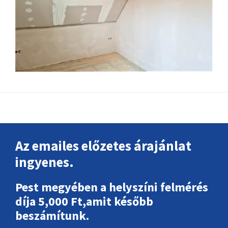
Footer
Az emailes előzetes árajánlat
ingyenes.
Pest megyében a helyszíni felmérés
díja 5,000 Ft,amit később
beszámítunk.