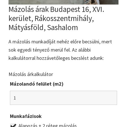
Mázolás árak Budapest 16, XVI.
kerület, Rákosszentmihály,
Mátyásföld, Sashalom
A mázolás munkadíját nehéz előre becsülni, mert
sok egyedi tényező merül fel. Az alábbi
kalkulátorral hozzávetőleges becslést adunk:
Mázolás árkalkulátor
Mázolandó felület (m2)
Munkafázisok
Alapozás + 2 réteg mázolás