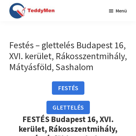
Skip
Ugrás
Menü
to
a
TeddyMen
main
lábléchez
Festés
content
Budapesten
és
Festés – glettelés Budapest 16,
Pest
XVI. kerület, Rákosszentmihály,
megyében
Mátyásföld, Sashalom
FESTÉS
GLETTELÉS
FESTÉS Budapest 16, XVI.
kerület, Rákosszentmihály,