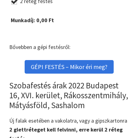
2 réteg festés
Munkadíj:
0,00
Ft
Bővebben a gépi festésről:
GÉPI FESTÉS – Mikor éri meg?
Szobafestés árak 2022 Budapest
16, XVI. kerület, Rákosszentmihály,
Mátyásföld, Sashalom
Új falak esetében a vakolatra, vagy a gipszkartonra
2 glettréteget kell felvinni, erre kerül 2 réteg