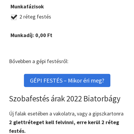
Munkafázisok
2 réteg festés
Munkadíj:
0,00
Ft
Bővebben a gépi festésről:
GÉPI FESTÉS – Mikor éri meg?
Szobafestés árak 2022 Biatorbágy
Új falak esetében a vakolatra, vagy a gipszkartonra
2 glettréteget kell felvinni, erre kerül 2 réteg
festés.