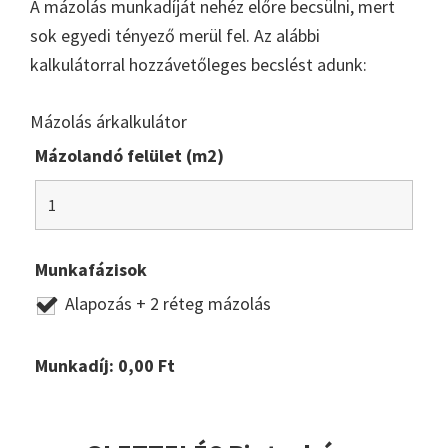
A mázolás munkadíját nehéz előre becsülni, mert
sok egyedi tényező merül fel. Az alábbi
kalkulátorral hozzávetőleges becslést adunk:
Mázolás árkalkulátor
Mázolandó felület (m2)
Munkafázisok
Alapozás + 2 réteg mázolás
Munkadíj:
0,00
Ft