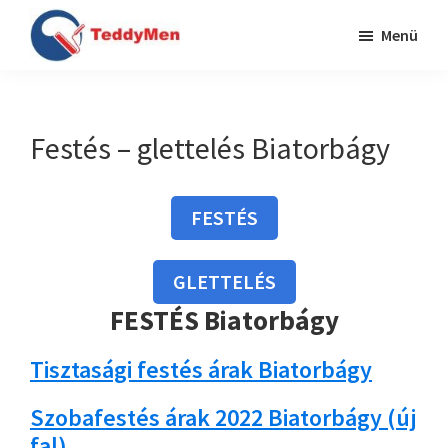
Skip
Ugrás
Menü
to
a
TeddyMen
main
lábléchez
Festés
content
Budapesten
és
Festés – glettelés Biatorbágy
Pest
megyében
FESTÉS
GLETTELÉS
FESTÉS Biatorbágy
Tisztasági festés árak Biatorbágy
Szobafestés árak 2022 Biatorbágy (új
fal)