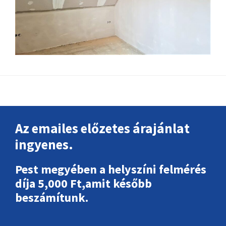
Footer
Az emailes előzetes árajánlat
ingyenes.
Pest megyében a helyszíni felmérés
díja 5,000 Ft,amit később
beszámítunk.