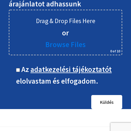
árajánlatot adhassunk
Drag & Drop Files Here
or
Browse Files
0
of 10
Az
adatkezelési tájékoztatót
elolvastam és elfogadom.