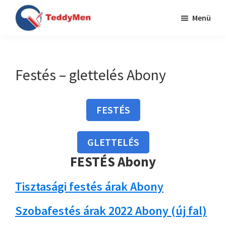
Skip
Ugrás
Menü
to
a
TeddyMen
main
lábléchez
Festés
content
Budapesten
és
Festés – glettelés Abony
Pest
megyében
FESTÉS
GLETTELÉS
FESTÉS Abony
Tisztasági festés árak Abony
Szobafestés árak 2022 Abony (új fal)