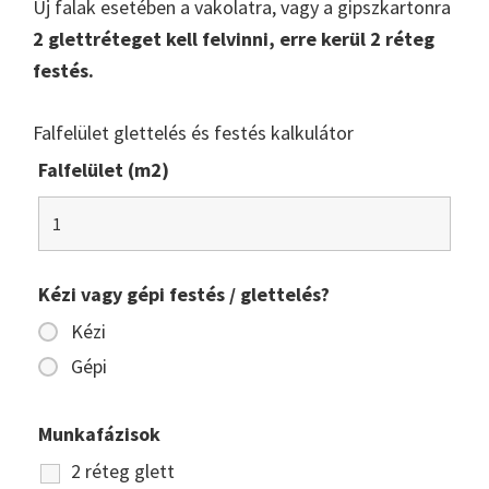
Új falak esetében a vakolatra, vagy a gipszkartonra
2 glettréteget kell felvinni, erre kerül 2 réteg
festés.
Falfelület glettelés és festés kalkulátor
Falfelület (m2)
Kézi vagy gépi festés / glettelés?
Kézi
Gépi
Munkafázisok
2 réteg glett