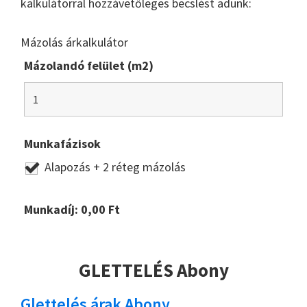
kalkulátorral hozzávetőleges becslést adunk:
Mázolás árkalkulátor
Mázolandó felület (m2)
Munkafázisok
Alapozás + 2 réteg mázolás
Munkadíj:
0,00
Ft
GLETTELÉS Abony
Glettelés árak Abony