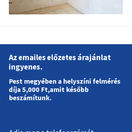
Footer
Az emailes előzetes árajánlat
ingyenes.
Pest megyében a helyszíni felmérés
díja 5,000 Ft,amit később
beszámítunk.